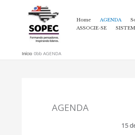
Ir
para
Home
AGENDA
S
o
ASSOCIE-SE
SISTE
conteúdo
Início
AGENDA
AGENDA
15 d