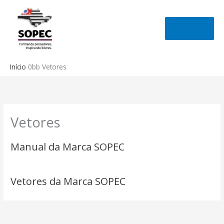
Ir
para
Opções
o
conteúdo
Início
Vetores
Vetores
Manual da Marca SOPEC
Vetores da Marca SOPEC